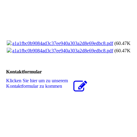
a1a1fbc0b9084ad3c37ee940a303a2d8e69edbc8.pdf
(60.47KB)
a1a1fbc0b9084ad3c37ee940a303a2d8e69edbc8.pdf
(60.47KB)
Kontaktformular
Klicken Sie hier um zu unserem
Kon­takt­for­mu­lar zu kommen